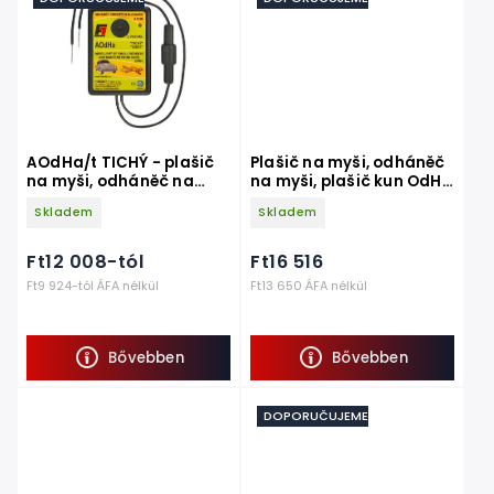
AOdHa/t TICHÝ - plašič
Plašič na myši, odháněč
na myši, odháněč na
na myši, plašič kun OdH1
myši, plašič kun z auta
supermax s náhodně se
Skladem
Skladem
měnícím zvukem
Ft12 008-tól
Ft16 516
Ft9 924-tól ÁFA nélkül
Ft13 650 ÁFA nélkül
Bővebben
Bővebben
DOPORUČUJEME