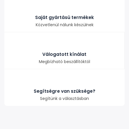
Saját gyártású termékek
Közvetlenül nálunk készülnek
Válogatott kínálat
Megbízható beszállítóktól
Segítségre van szüksége?
Segítünk a választásban