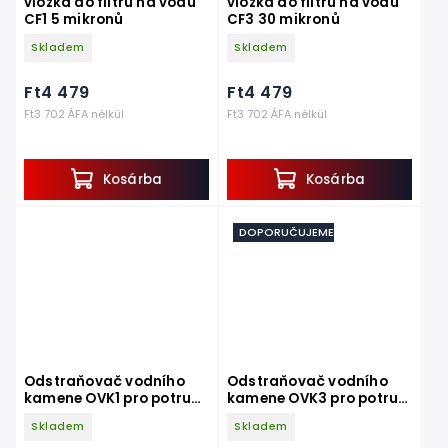
vložka do filtru na vodu
vložka do filtru na vodu
CF1 5 mikronů
CF3 30 mikronů
Skladem
Skladem
Ft4 479
Ft4 479
Ft3 702 ÁFA nélkül
Ft3 702 ÁFA nélkül
Kosárba
Kosárba
DOPORUČUJEME
Odstraňovač vodního
Odstraňovač vodního
kamene OVK1 pro potrubí
kamene OVK3 pro potrubí
do 1 coulu
do 4 coulů
Skladem
Skladem