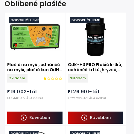
Oblíbené plašiče
DOPORUČUJEME
DOPORUČUJEME
Plašič na myši, odháněč
OdK-H3 PRO Plašič krtků,
na myši, plašič kun OdH1
odháněč krtků, hryzců,
tichý
hrabošů VIBRAČNĚ -
Skladem
Skladem
ZVUKOVÝ
Ft9 002-tól
Ft26 901-tól
Ft7 440-tól ÁFA nélkül
Ft22 232-tól ÁFA nélkül
Bővebben
Bővebben
DOPORUČUJEME
DOPORUČUJEME