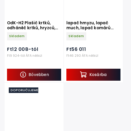
OdK-H2 Plašič krtků,
lapač hmyzu, lapač
odháněč krtků, hryzců,
much, lapač komárů
hrabošů
FX40, elektrický, do 120
Skladem
Skladem
m2
Ft12 008-tól
Ft56 011
Ft9 924-tól ÁFA nélkül
Ft46 290 ÁFA nélkül
Bővebben
Kosárba
DOPORUČUJEME