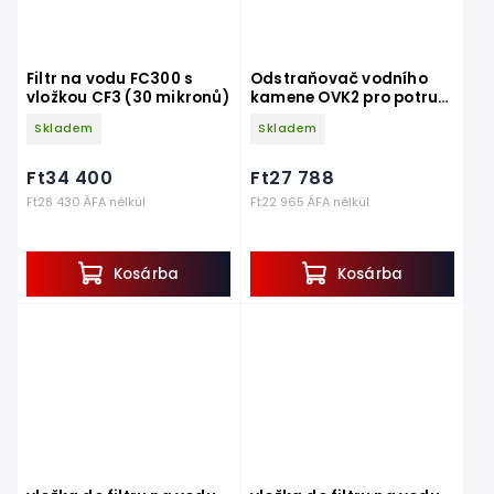
Filtr na vodu FC300 s
Odstraňovač vodního
vložkou CF3 (30 mikronů)
kamene OVK2 pro potrubí
do 2 coulů
Skladem
Skladem
Ft34 400
Ft27 788
Ft28 430 ÁFA nélkül
Ft22 965 ÁFA nélkül
Kosárba
Kosárba