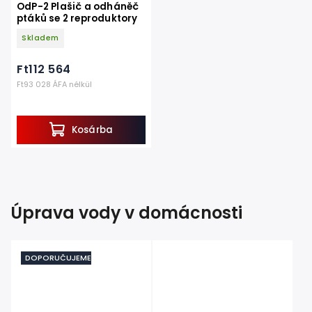
OdP-2 Plašič a odháněč
ptáků se 2 reproduktory
Skladem
Ft112 564
Ft93 028 ÁFA nélkül
Kosárba
Úprava vody v domácnosti
DOPORUČUJEME